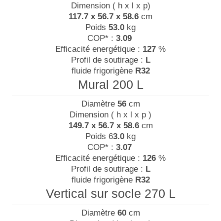
Dimension ( h x l x p)
117.7 x 56.7 x 58.6
cm
Poids
53.0
kg
COP* :
3.09
Efficacité energétique :
127
%
Profil de soutirage :
L
fluide frigorigène
R32
Mural 200 L
Diamètre
56
cm
Dimension ( h x l x p )
149.7 x 56.7 x 58.6
cm
Poids 6
3.0
kg
COP* :
3.07
Efficacité energétique :
126
%
Profil de soutirage :
L
fluide frigorigène
R32
Vertical sur socle 270 L
Diamètre
60
cm