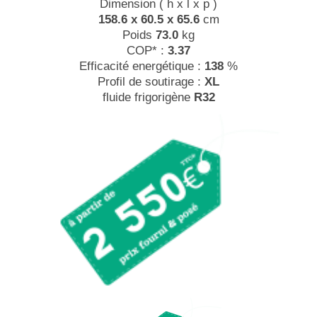
Dimension ( h x l x p )
158.6 x 60.5 x 65.6
cm
Poids
73.0
kg
COP* :
3.37
Efficacité energétique :
138
%
Profil de soutirage :
XL
fluide frigorigène
R32