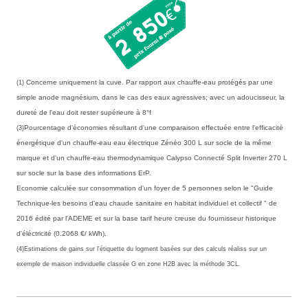
Concerne uniquement la cuve. Par rapport aux chauffe-eau protégés par une
(1)
simple anode magnésium, dans le cas des eaux agressives; avec un adoucisseur, la
dureté de l'eau doit rester supérieure à 8°f
Pourcentage d'économies résultant d'une comparaison effectuée entre l'efficacité
(3)
énergétique d'un chauffe-eau eau électrique Zénéo 300 L sur socle de la même
marque et d'un chauffe-eau thermodynamique Calypso Connecté Split Inverter 270 L
sur socle sur la base des informations ErP.
Economie calculée sur consommation d'un foyer de 5 personnes selon le "Guide
Technique-les besoins d'eau chaude sanitaire en habitat individuel et collectif " de
2016 édité par l'ADEME et sur la base tarif heure creuse du fournisseur historique
d'éléctricité (0.2068 €/ kWh).
(4)Estimations de gains sur l'étiquette du logment basées sur des calculs réaliss sur un
exemple de maison individuelle classée G en zone H2B avec la méthode 3CL.